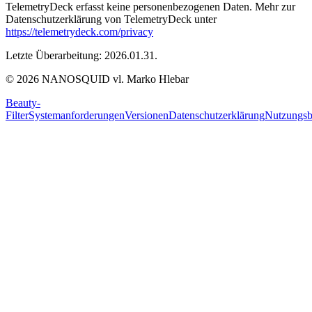
TelemetryDeck erfasst keine personenbezogenen Daten. Mehr zur
Datenschutzerklärung von TelemetryDeck unter
https://telemetrydeck.com/privacy
Letzte Überarbeitung: 2026.01.31.
© 2026 NANOSQUID vl. Marko Hlebar
Beauty-
Filter
Systemanforderungen
Versionen
Datenschutzerklärung
Nutzungsb